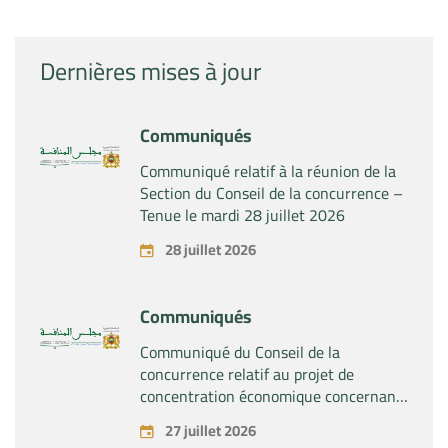
Dernières mises à jour
Communiqués
Communiqué relatif à la réunion de la
Section du Conseil de la concurrence –
Tenue le mardi 28 juillet 2026
28 juillet 2026
Communiqués
Communiqué du Conseil de la
concurrence relatif au projet de
concentration économique concernant
la prise du contrôle exclusif par la
27 juillet 2026
société « Substipharm SAS » des actifs