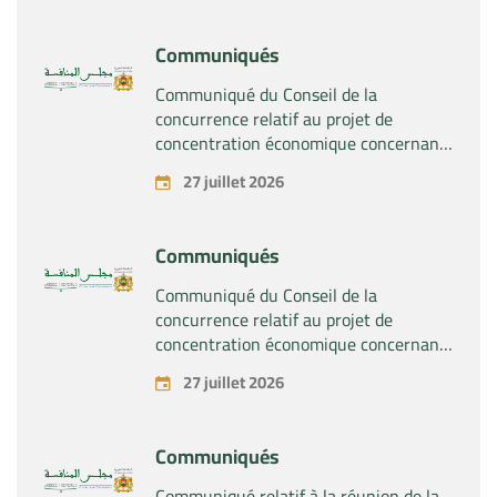
et droits relatifs aux produits
pharmaceutiques « Rilutek » et «
Communiqués
Sabril » détenus par la société « Sanofi
SA »
Communiqué du Conseil de la
concurrence relatif au projet de
concentration économique concernant
la prise du contrôle exclusif par la
27 juillet 2026
société « Plastika Kritis SA » de la
société « Naturplas Industrial SARL »
Communiqués
Communiqué du Conseil de la
concurrence relatif au projet de
concentration économique concernant
la prise par la société « Fives SAS » du
27 juillet 2026
contrôle exclusif de la société « Aries
Industries SAS »
Communiqués
Communiqué relatif à la réunion de la