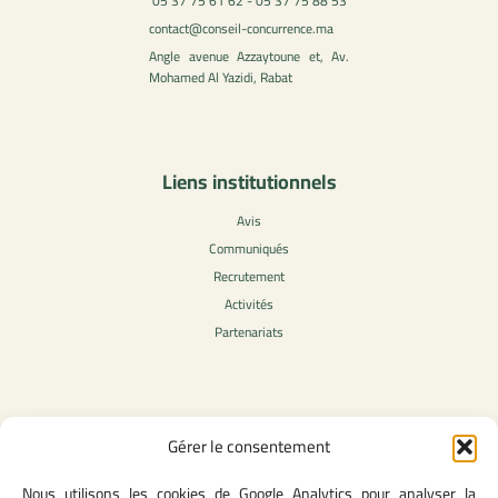
05 37 75 61 62 - 05 37 75 88 53
contact@conseil-concurrence.ma
Angle avenue Azzaytoune et, Av.
Mohamed Al Yazidi, Rabat
Liens institutionnels
Avis
Communiqués
Recrutement
Activités
Partenariats
Contenu légale
Gérer le consentement
Politique de confidentialité
Nous utilisons les cookies de Google Analytics pour analyser la