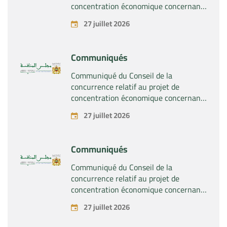
concentration économique concernant
la prise du contrôle exclusif par la
27 juillet 2026
société « Substipharm SAS » des actifs
et droits relatifs aux produits
pharmaceutiques « Rilutek » et «
Communiqués
Sabril » détenus par la société « Sanofi
SA »
Communiqué du Conseil de la
concurrence relatif au projet de
concentration économique concernant
la prise du contrôle exclusif par la
27 juillet 2026
société « Plastika Kritis SA » de la
société « Naturplas Industrial SARL »
Communiqués
Communiqué du Conseil de la
concurrence relatif au projet de
concentration économique concernant
la prise par la société « Fives SAS » du
27 juillet 2026
contrôle exclusif de la société « Aries
Industries SAS »