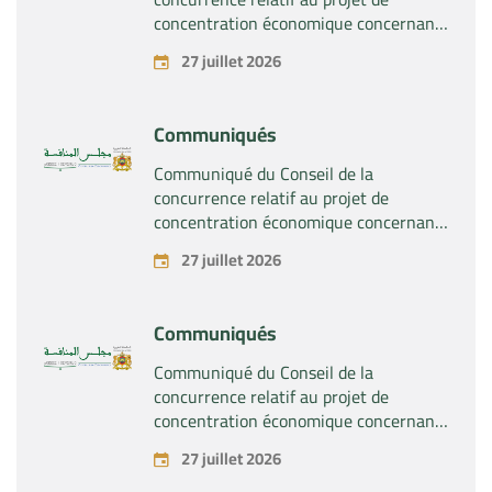
concentration économique concernant
la prise du contrôle exclusif par la
27 juillet 2026
société « Substipharm SAS » des actifs
et droits relatifs aux produits
pharmaceutiques « Rilutek » et «
Communiqués
Sabril » détenus par la société « Sanofi
SA »
Communiqué du Conseil de la
concurrence relatif au projet de
concentration économique concernant
la prise du contrôle exclusif par la
27 juillet 2026
société « Plastika Kritis SA » de la
société « Naturplas Industrial SARL »
Communiqués
Communiqué du Conseil de la
concurrence relatif au projet de
concentration économique concernant
la prise par la société « Fives SAS » du
27 juillet 2026
contrôle exclusif de la société « Aries