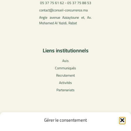
05 37 75 61 62 - 05 37 75 88 53
contact@conseil-concurrence.ma
Angle avenue Azzaytoune et, Av.
Mohamed Al Yazidi, Rabat
Liens institutionnels
Avis
Communiqués
Recrutement
Activités
Partenariats
Contenu légale
Gérer le consentement
Politique de confidentialité