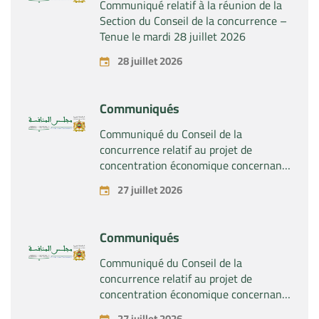
Communiqué relatif à la réunion de la
Section du Conseil de la concurrence –
Tenue le mardi 28 juillet 2026
28 juillet 2026
Communiqués
Communiqué du Conseil de la
concurrence relatif au projet de
concentration économique concernant
la prise du contrôle exclusif par la
27 juillet 2026
société « Substipharm SAS » des actifs
et droits relatifs aux produits
pharmaceutiques « Rilutek » et «
Communiqués
Sabril » détenus par la société « Sanofi
SA »
Communiqué du Conseil de la
concurrence relatif au projet de
concentration économique concernant
la prise du contrôle exclusif par la
27 juillet 2026