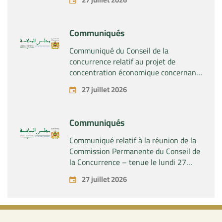
société « Plastika Kritis SA » de la
société « Naturplas Industrial SARL »
Communiqués
Communiqué du Conseil de la
concurrence relatif au projet de
concentration économique concernant
la prise par la société « Fives SAS » du
27 juillet 2026
contrôle exclusif de la société « Aries
Industries SAS »
Communiqués
Communiqué relatif à la réunion de la
Commission Permanente du Conseil de
la Concurrence – tenue le lundi 27
juillet 2026
27 juillet 2026