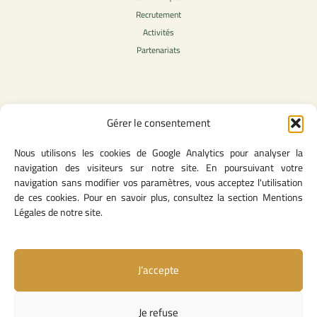
Recrutement
Activités
Partenariats
Contenu légale
Gérer le consentement
Politique de confidentialité
Nous utilisons les cookies de Google Analytics pour analyser la
CGU
navigation des visiteurs sur notre site. En poursuivant votre
Mentions légales
navigation sans modifier vos paramètres, vous acceptez l'utilisation
Politique des cookies
de ces cookies. Pour en savoir plus, consultez la section Mentions
Légales de notre site.
Lien utiles
J’accepte
Contact
Missions & attributions
Je refuse
Textes Fondateurs