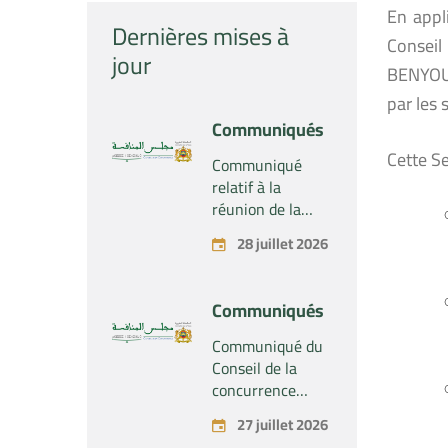
En appl
Dernières mises à
Conseil
jour
BENYOUS
par les 
Communiqués
Cette Se
Communiqué
relatif à la
réunion de la
Section du
28 juillet 2026
Conseil de la
concurrence –
Tenue le mardi
Communiqués
28 juillet 2026
Communiqué du
Conseil de la
concurrence
relatif au projet
27 juillet 2026
de concentration