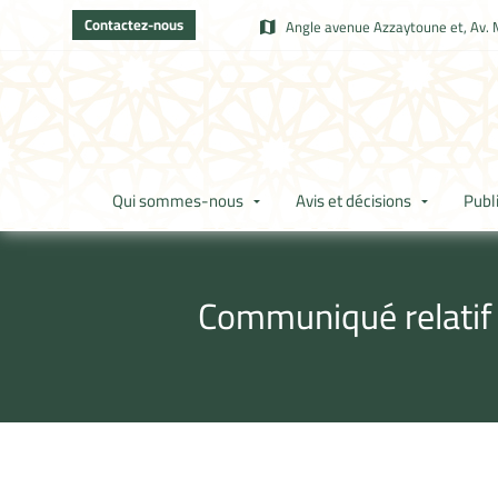
Contactez-nous
Angle avenue Azzaytoune et, Av. 
Qui sommes-nous
Avis et décisions
Publ
Communiqué relatif à