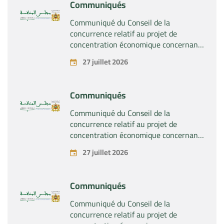
Communiqués
Communiqué du Conseil de la
concurrence relatif au projet de
concentration économique concernant
la prise du contrôle exclusif par la
27 juillet 2026
société « Substipharm SAS » des actifs
et droits relatifs aux produits
pharmaceutiques « Rilutek » et «
Communiqués
Sabril » détenus par la société « Sanofi
SA »
Communiqué du Conseil de la
concurrence relatif au projet de
concentration économique concernant
la prise du contrôle exclusif par la
27 juillet 2026
société « Plastika Kritis SA » de la
société « Naturplas Industrial SARL »
Communiqués
Communiqué du Conseil de la
concurrence relatif au projet de