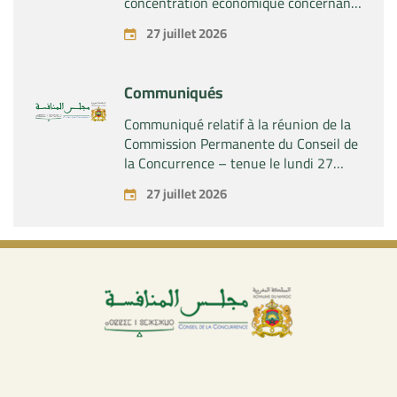
concentration économique concernant
la prise par la société « Fives SAS » du
27 juillet 2026
contrôle exclusif de la société « Aries
Industries SAS »
Communiqués
Communiqué relatif à la réunion de la
Commission Permanente du Conseil de
la Concurrence – tenue le lundi 27
juillet 2026
27 juillet 2026