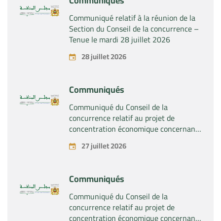
Communiqués
Communiqué relatif à la réunion de la
Section du Conseil de la concurrence –
Tenue le mardi 28 juillet 2026
28 juillet 2026
Communiqués
Communiqué du Conseil de la
concurrence relatif au projet de
concentration économique concernant
la prise du contrôle exclusif par la
27 juillet 2026
société « Substipharm SAS » des actifs
et droits relatifs aux produits
pharmaceutiques « Rilutek » et «
Communiqués
Sabril » détenus par la société « Sanofi
SA »
Communiqué du Conseil de la
concurrence relatif au projet de
concentration économique concernant