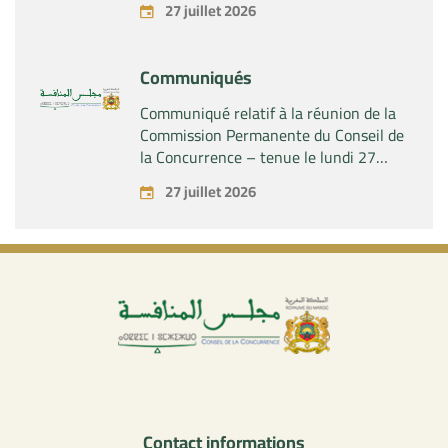
27 juillet 2026
contrôle exclusif de la société « Aries
Industries SAS »
Communiqués
Communiqué relatif à la réunion de la
Commission Permanente du Conseil de
la Concurrence – tenue le lundi 27
juillet 2026
27 juillet 2026
Contact informations