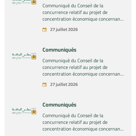
Communiqué du Conseil de la
concurrence relatif au projet de
concentration économique concernant
la prise du contrôle exclusif par la
27 juillet 2026
société « Substipharm SAS » des actifs
et droits relatifs aux produits
pharmaceutiques « Rilutek » et «
Communiqués
Sabril » détenus par la société « Sanofi
SA »
Communiqué du Conseil de la
concurrence relatif au projet de
concentration économique concernant
la prise du contrôle exclusif par la
27 juillet 2026
société « Plastika Kritis SA » de la
société « Naturplas Industrial SARL »
Communiqués
Communiqué du Conseil de la
concurrence relatif au projet de
concentration économique concernant
la prise par la société « Fives SAS » du