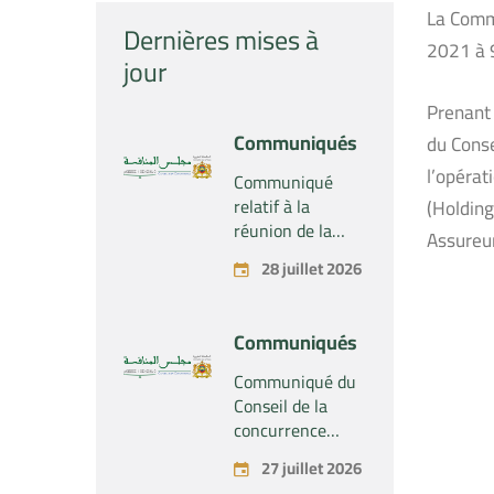
La Commi
Dernières mises à
2021 à 9
jour
Prenant
Communiqués
du Conse
l’opéra
Communiqué
relatif à la
(Holding
réunion de la
Assureur
Section du
28 juillet 2026
Conseil de la
concurrence –
Tenue le mardi
Communiqués
28 juillet 2026
Communiqué du
Conseil de la
concurrence
relatif au projet
27 juillet 2026
de concentration