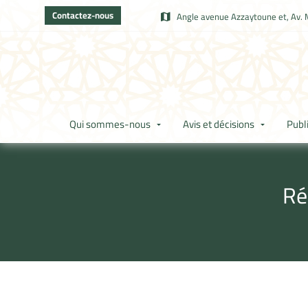
Contactez-nous
Angle avenue Azzaytoune et, Av. 
Qui sommes-nous
Avis et décisions
Publ
Ré