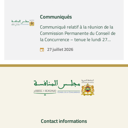
contrôle exclusif de la société « Aries
Industries SAS »
Communiqués
Communiqué relatif à la réunion de la
Commission Permanente du Conseil de
la Concurrence – tenue le lundi 27
juillet 2026
27 juillet 2026
Contact informations