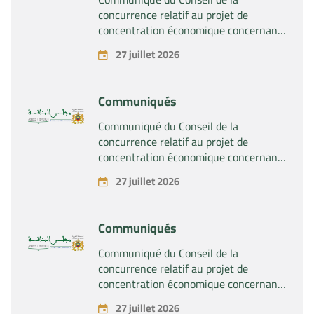
concurrence relatif au projet de
concentration économique concernant
la prise du contrôle exclusif par la
27 juillet 2026
société « Substipharm SAS » des actifs
et droits relatifs aux produits
pharmaceutiques « Rilutek » et «
Communiqués
Sabril » détenus par la société « Sanofi
SA »
Communiqué du Conseil de la
concurrence relatif au projet de
concentration économique concernant
la prise du contrôle exclusif par la
27 juillet 2026
société « Plastika Kritis SA » de la
société « Naturplas Industrial SARL »
Communiqués
Communiqué du Conseil de la
concurrence relatif au projet de
concentration économique concernant
la prise par la société « Fives SAS » du
27 juillet 2026