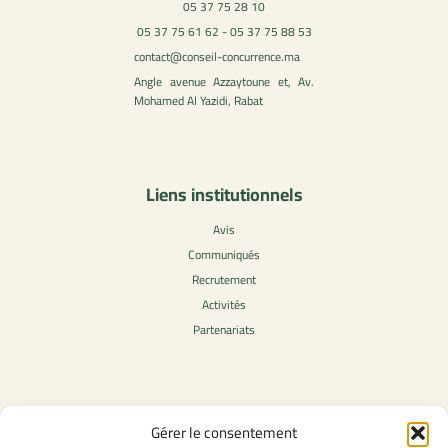
05 37 75 28 10
05 37 75 61 62 - 05 37 75 88 53
contact@conseil-concurrence.ma
Angle avenue Azzaytoune et, Av.
Mohamed Al Yazidi, Rabat
Liens institutionnels
Avis
Communiqués
Recrutement
Activités
Partenariats
Contenu légale
Gérer le consentement